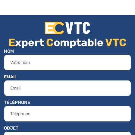
E
xpert
C
omptable
VTC
NOM
EMAIL
TÉLÉPHONE
OBJET