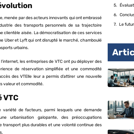
évolution
Évaluat
Conclu
re, menée par des acteurs innovants qui ont embrassé
Le futu
dustrie des transports personnels de sa trajectoire
ne clientèle aisée. La démocratisation de ces services
e Uber et Lyft qui ont disrupté le marché, chamboulé
nsports urbains.
Arti
l’internet, les entreprises de VTC ont pu déployer des
érience de réservation simplifiée et une commodité
uccès des VTElle leur a permis d’attirer une nouvelle
is valeur et commodité.
é VTC
e variété de facteurs, parmi lesquels une demande
ne urbanisation galopante, des préoccupations
 transport plus durables et une volonté continue des
s.