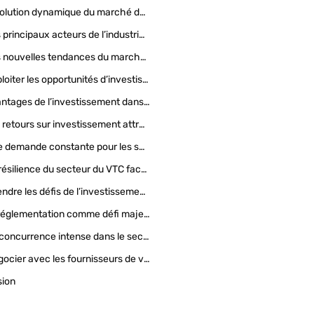
L’évolution dynamique du marché du VTC
Les principaux acteurs de l’industrie du VTC
Les nouvelles tendances du marché du VTC
Exploiter les opportunités d’investissement dans le VTC
Les avantages de l’investissement dans le VTC
Des retours sur investissement attractifs
Une demande constante pour les services de transport
La résilience du secteur du VTC face aux crises économiques
Comprendre les défis de l’investissement dans le VTC
La réglementation comme défi majeur
La concurrence intense dans le secteur du VTC
Négocier avec les fournisseurs de véhicules et les assureurs
sion